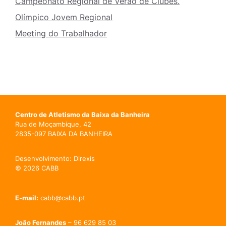
Campeonato Regional de Verão de Clubes.
Olímpico Jovem Regional
Meeting do Trabalhador
Centro de Atletismo da Baixa da Banheira
Rua de Moçambique, 42
2835-097 BAIXA DA BANHEIRA
Desenvolvimento: Direxis
© 2026 CABB
E-mail:
cabb@cabb.pt
João Fernandes
– 96 629 85 03