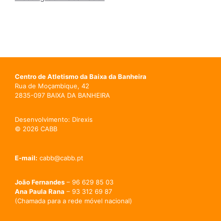
Centro de Atletismo da Baixa da Banheira
Rua de Moçambique, 42
2835-097 BAIXA DA BANHEIRA
Desenvolvimento: Direxis
© 2026 CABB
E-mail:
cabb@cabb.pt
João Fernandes
– 96 629 85 03
Ana Paula Rana
– 93 312 69 87
(Chamada para a rede móvel nacional)