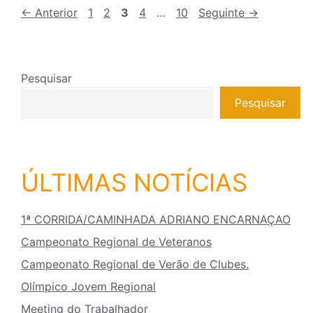
←
Anterior
1
2
3
4
…
10
Seguinte
→
Pesquisar
Pesquisar
ÚLTIMAS NOTÍCIAS
1ª CORRIDA/CAMINHADA ADRIANO ENCARNAÇAO
Campeonato Regional de Veteranos
Campeonato Regional de Verão de Clubes.
Olímpico Jovem Regional
Meeting do Trabalhador