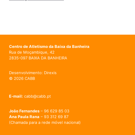
Centro de Atletismo da Baixa da Banheira
Rua de Moçambique, 42
2835-097 BAIXA DA BANHEIRA
Desenvolvimento: Direxis
© 2026 CABB
E-mail:
cabb@cabb.pt
João Fernandes
– 96 629 85 03
Ana Paula Rana
– 93 312 69 87
(Chamada para a rede móvel nacional)